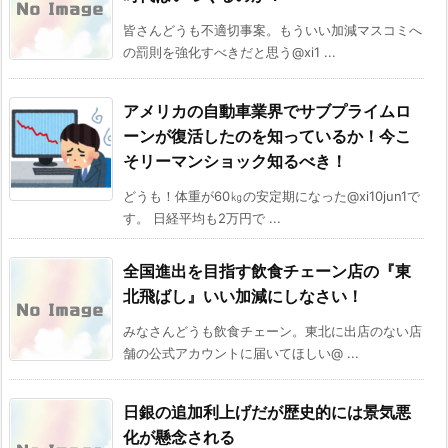
皆さんどうも不適切事案。もういい加減マスコミへ
の罰則を強化すべきだと思う@xi1 ...
アメリカの自動車業界でサブプライムロ
ーンが復活したのを知っているか！今こ
そリーマンショック知るべき！
どうも！体重が60㎏の安定期になった@xi10jun1で
す。 日経平均も2万円で ...
全国進出を目指す飲食チェーン店の『東
北飛ばし』いい加減にしなさい！
みなさんどうも飲食チェーン。東北に出店のない店
舗の公式アカウントに届いてほしい@ ...
日銀の追加利上げだが歴史的には景気悪
化が懸念される