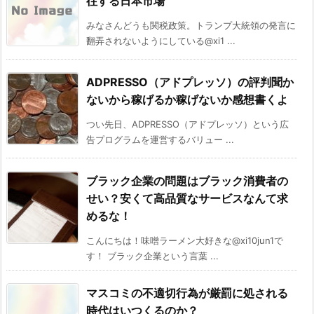
往する日本市場
みなさんどうも関税政策。トランプ大統領の発言に
翻弄されないようにしている@xi1 ...
ADPRESSO（アドプレッソ）の評判聞か
ないから稼げるか稼げないか感想書くよ
つい先日、ADPRESSO（アドプレッソ）という広
告プログラムを運営するバリュー ...
ブラック企業の問題はブラック消費者の
せい？安くて高品質なサービスなんて求
めるな！
こんにちは！味噌ラーメン大好きな@xi10jun1で
す！ ブラック企業という言葉 ...
マスコミの不適切行為が厳罰に処される
時代はいつくるのか？