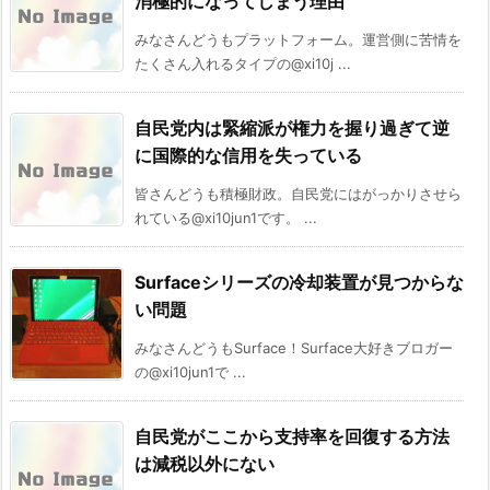
消極的になってしまう理由
みなさんどうもプラットフォーム。運営側に苦情を
たくさん入れるタイプの@xi10j ...
自民党内は緊縮派が権力を握り過ぎて逆
に国際的な信用を失っている
皆さんどうも積極財政。自民党にはがっかりさせら
れている@xi10jun1です。 ...
Surfaceシリーズの冷却装置が見つからな
い問題
みなさんどうもSurface！Surface大好きブロガー
の@xi10jun1で ...
自民党がここから支持率を回復する方法
は減税以外にない