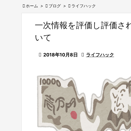

ホーム
>

ブログ
>

ライフハック
一次情報を評価し評価さ
いて

2018年10月8日

ライフハック