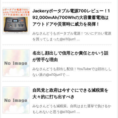
Jackeryポータブル電源700レビュー！1
92,000mAh/700Whの大容量蓄電池は
アウトドアや災害時に威力を発揮！
みなさんどうもポータブル電源！ついにデカい電源
を買ってしまった@xi10jun1 ...
名出し顔出しで信用とか責任とかいう話
が苦手な理由
みなさんどうも顔出し配信！YouTubeでは顔出しし
ない派の@xi10jun1で ...
自民党と政府は今すぐにできる減税策を
大々的に打ち出すべき
みなさんどうも減税策。自民はまた選挙で負けるか
もしれないと思う@xi10jun1 ...