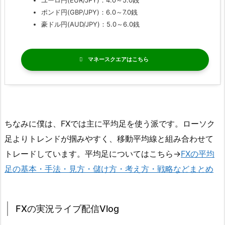
ユーロ円(EUR/JPY)：4.0～5.0銭
ポンド円(GBP/JPY)：6.0～7.0銭
豪ドル円(AUD/JPY)：5.0～6.0銭
マネースクエア
ちなみに僕は、FXでは主に平均足を使う派です。ローソク
足よりトレンドが掴みやすく、移動平均線と組み合わせて
トレードしています。平均足についてはこちら→
FXの平均
足の基本・手法・見方・儲け方・考え方・戦略などまとめ
FXの実況ライブ配信Vlog