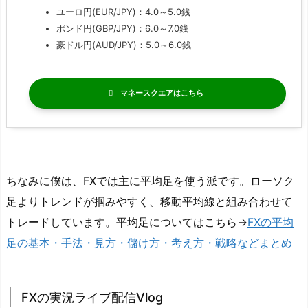
ユーロ円(EUR/JPY)：4.0～5.0銭
ポンド円(GBP/JPY)：6.0～7.0銭
豪ドル円(AUD/JPY)：5.0～6.0銭
マネースクエア
ちなみに僕は、FXでは主に平均足を使う派です。ローソク
足よりトレンドが掴みやすく、移動平均線と組み合わせて
トレードしています。平均足についてはこちら→
FXの平均
足の基本・手法・見方・儲け方・考え方・戦略などまとめ
FXの実況ライブ配信Vlog