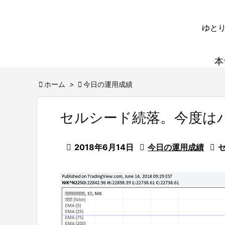
ゆとり
本

ホーム
>

今日の運用成績
セルシード続落。今度は

2018年6月14日

今日の運用成績
