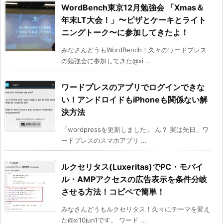
WordBench東京12月勉強会 「Xmas＆
年末LT大会！」〜ピザとケーキとライト
ニングトーク〜に参加してきたよ！
みなさんどうもWordBench！久々のワードプレス
の勉強会に参加してきた@xi ...
ワードプレスのアプリでログインできな
い！アンドロイドもiPhoneも関係ない解
決方法
「wordpressを更新しました」 ん？ 実は先日、ワ
ードプレスのスマホアプリ ...
ルクセリタス(Luxeritas)でPC・モバイ
ル・AMPアクセスの広告表示を条件分岐
させる方法！コピペで簡単！
みなさんどうもルクセリタス！久々にテーマを変え
た@xi10jun1です。 ワード ...