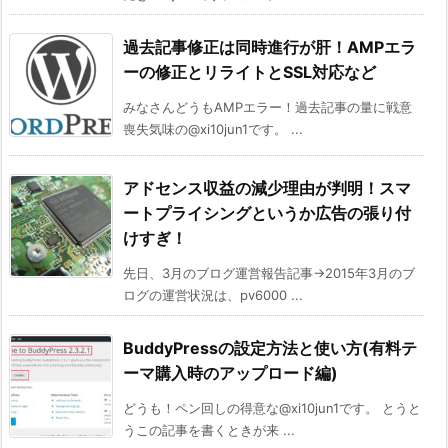
過去記事修正は同時進行が肝！AMPエラ
ーの修正とリライトとSSL対応など
みなさんどうもAMPエラー！過去記事の量に戦意
喪失気味の@xi10jun1です。 ...
アドセンス収益の減少理由が判明！スマ
ートプライシングというか広告の張り付
けすぎ！
先日、3月のブログ運営報告記事→2015年3月のブ
ログの運営状況は、pv6000 ...
BuddyPressの設定方法と使い方(有料テ
ーマ購入時のアップロード編)
どうも！ペン回しの得意な@xi10jun1です。 とうと
うこの記事を書くときが来 ...