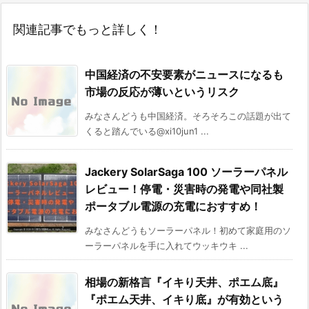
関連記事でもっと詳しく！
中国経済の不安要素がニュースになるも
市場の反応が薄いというリスク
みなさんどうも中国経済。そろそろこの話題が出て
くると踏んでいる@xi10jun1 ...
Jackery SolarSaga 100 ソーラーパネル
レビュー！停電・災害時の発電や同社製
ポータブル電源の充電におすすめ！
みなさんどうもソーラーパネル！初めて家庭用のソ
ーラーパネルを手に入れてウッキウキ ...
相場の新格言『イキり天井、ポエム底』
『ポエム天井、イキり底』が有効という