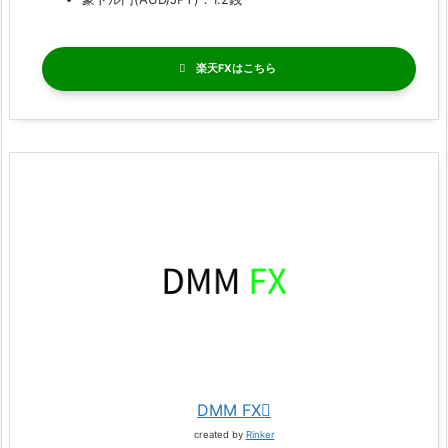
楽天FX
DMM FX
created by
Rinker