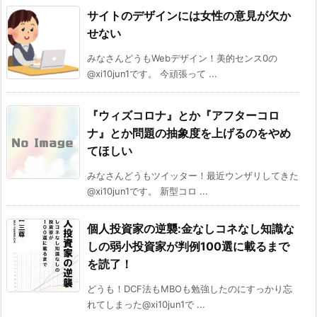
サイトのデザインには女性の意見が欠か
せない
みなさんどうもWebデザイン！美的センス0の
@xi10jun1です。 今頑張って ...
『ウィズコロナ』とか『アフターコロ
ナ』とか問題の抽象度を上げるのをやめ
てほしい
みなさんどうもツイッター！最近ウンザリしてきた
@xi10jun1です。 新型コロ ...
個人投資家の逆襲:金なしコネなし知識な
しの弱小投資家が判例100選に載るまで
を読了！
どうも！DCF法もMBOも勉強したのにすっかり忘
れてしまった@xi10jun1で ...