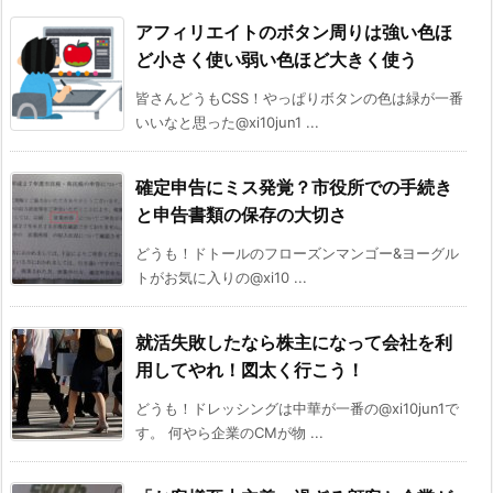
アフィリエイトのボタン周りは強い色ほ
ど小さく使い弱い色ほど大きく使う
皆さんどうもCSS！やっぱりボタンの色は緑が一番
いいなと思った@xi10jun1 ...
確定申告にミス発覚？市役所での手続き
と申告書類の保存の大切さ
どうも！ドトールのフローズンマンゴー&ヨーグル
トがお気に入りの@xi10 ...
就活失敗したなら株主になって会社を利
用してやれ！図太く行こう！
どうも！ドレッシングは中華が一番の@xi10jun1で
す。 何やら企業のCMが物 ...