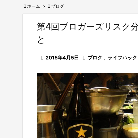

ホーム
>

ブログ
第4回ブロガーズリスク分
と

2015年4月5日

ブログ
,
ライフハック