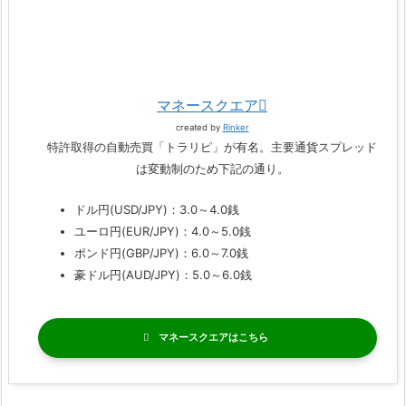
マネースクエア
created by
Rinker
特許取得の自動売買「トラリピ」が有名。主要通貨スプレッド
は変動制のため下記の通り。
ドル円(USD/JPY)：3.0～4.0銭
ユーロ円(EUR/JPY)：4.0～5.0銭
ポンド円(GBP/JPY)：6.0～7.0銭
豪ドル円(AUD/JPY)：5.0～6.0銭
マネースクエア