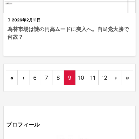

2026年2月11日
為替市場は謎の円高ムードに突入へ。自民党大勝で
何故？
«
‹
6
7
8
9
10
11
12
›
»
プロフィール