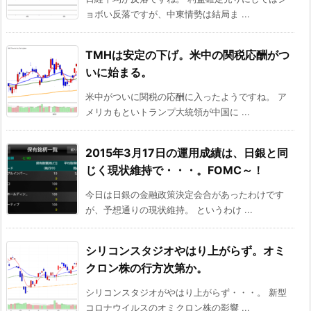
ョボい反落ですが、中東情勢は結局ま ...
TMHは安定の下げ。米中の関税応酬がつ
いに始まる。
米中がついに関税の応酬に入ったようですね。 ア
メリカもといトランプ大統領が中国に ...
2015年3月17日の運用成績は、日銀と同
じく現状維持で・・・。FOMC～！
今日は日銀の金融政策決定会合があったわけです
が、予想通りの現状維持。 というわけ ...
シリコンスタジオやはり上がらず。オミ
クロン株の行方次第か。
シリコンスタジオがやはり上がらず・・・。 新型
コロナウイルスのオミクロン株の影響 ...