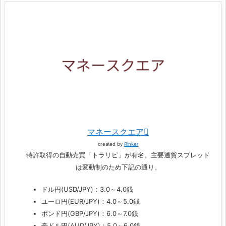
マネースクエア
created by
Rinker
特許取得の自動売買「トラリピ」が有名。主要通貨スプレッド
は変動制のため下記の通り。
ドル円(USD/JPY)：3.0～4.0銭
ユーロ円(EUR/JPY)：4.0～5.0銭
ポンド円(GBP/JPY)：6.0～7.0銭
豪ドル円(AUD/JPY)：5.0～6.0銭