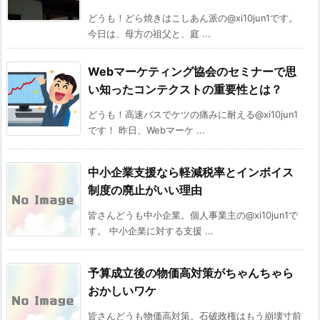
どうも！どら焼きはこしあん派の@xi10jun1です。
今日は、母方の祖父と、庭 ...
Webマーケティング協会のセミナーで思
い知ったコンテクストの重要性とは？
どうも！高速バスでケツの痛みに耐える@xi10jun1
です！ 昨日、Webマーケ ...
中小企業支援なら軽減税率とインボイス
制度の廃止がいい理由
皆さんどうも中小企業。個人事業主の@xi10jun1で
す。 中小企業に対する支援 ...
予算成立後の物価高対策がちゃんちゃら
おかしいワケ
皆さんどうも物価高対策。石破政権はもう崩壊寸前