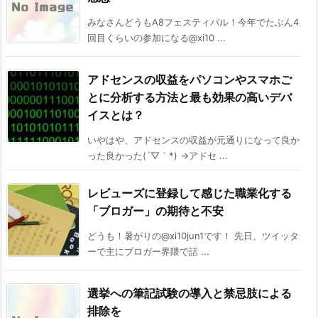
みなさんどうもA8フェスティバル！今年でたぶん4
回目くらいの参加になる@xi10 ...
アドセンスの収益をパソコンやスマホご
とに分析する方法と最も効果の高いデバ
イスとは？
いやはや、アドセンスの収益が元通りになって良か
った良かった(´▽｀*) →アドセ ...
レビューズに登録して感じた職業化する
「ブロガー」の期待と不安
どうも！暑がりの@xi10jun1です！ 先日、ツイッタ
ーで主にブロガー界隈で話 ...
選挙への筆記試験の導入と禁忌肢による
排除を