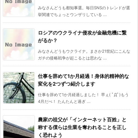
みなさんどうも都知事選。毎日SNSのトレンドが選
挙関連でちょっとウンザリしている ...
ロシアのウクライナ侵攻が金融危機に繋
がるか？
みなさんどうもウクライナ。まさか21世紀にこんな
ガチの侵略戦争が起こるとは思わな ...
仕事を辞めて1か月経過！身体的精神的な
変化を2つずつ紹介します
仕事を辞めて1か月経過しました！ 早ぇ( ﾟДﾟ)もう
4月だべ！ たんたんと過ぎ ...
農家の祖父が「インターネット百姓」と
称する僕らは生業を奪われることを正し
く恐れよう