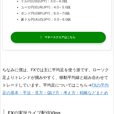
ドル円(USD/JPY)：3.0～4.0銭
ユーロ円(EUR/JPY)：4.0～5.0銭
ポンド円(GBP/JPY)：6.0～7.0銭
豪ドル円(AUD/JPY)：5.0～6.0銭
マネースクエア
ちなみに僕は、FXでは主に平均足を使う派です。ローソク
足よりトレンドが掴みやすく、移動平均線と組み合わせて
トレードしています。平均足についてはこちら→
FXの平均
足の基本・手法・見方・儲け方・考え方・戦略などまとめ
FXの実況ライブ配信Vlog