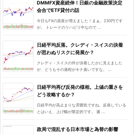
DMMFX資産続伸！日銀の金融政策決定
会合でETF貸付の話
今日もFXの資産が増えました！まぁ、230円です
が。 トレードのリハビリ中なので ...
日経平均反落。クレディ・スイスの決着
が思わぬリスクに発展か？
クレディ・スイスの件が決着したかに見えました
が、どうもその過程がキナ臭いですな。 ...
日経平均再び反発の様相。上値の重さを
どう攻略するか？
日経平均が高止まりな雰囲気ですね。反発している
とはいえ、上げ幅が限定的です。 週 ...
政局で混乱する日本市場と為替の影響