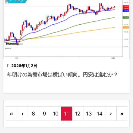

2026年1月2日
年明けの為替市場は横ばい傾向。円安は進むか？
«
‹
8
9
10
11
12
13
14
›
»