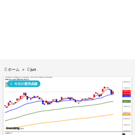

ホーム
>

jun

今日の運用成績