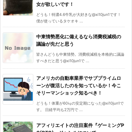
女が欲しいです！
どうも！特濃4.6牛乳が大好きな@xi10jun1です！
僕が使っているタケオキ ...
中東情勢悪化に備えるなら消費税減税の
議論が先だと思う
皆さんどうも中東情勢。消費税減税を本格的に議論
すべきだと思う@xi10jun1で ...
アメリカの自動車業界でサブプライムロ
ーンが復活したのを知っているか！今こ
そリーマンショック知るべき！
どうも！体重が60㎏の安定期になった@xi10jun1で
す。 日経平均も2万円で ...
アフィリエイトの注目案件『ゲーミングP