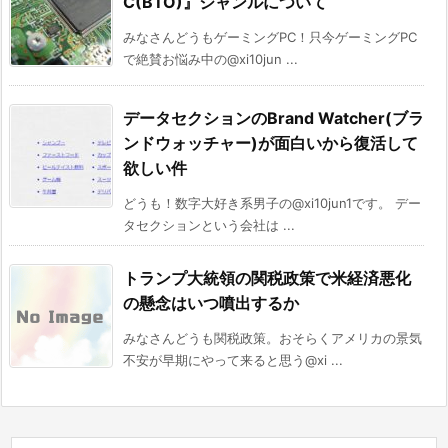
C(BTO)』ジャンルについて
みなさんどうもゲーミングPC！只今ゲーミングPC
で絶賛お悩み中の@xi10jun ...
データセクションのBrand Watcher(ブラ
ンドウォッチャー)が面白いから復活して
欲しい件
どうも！数字大好き系男子の@xi10jun1です。 デー
タセクションという会社は ...
トランプ大統領の関税政策で米経済悪化
の懸念はいつ噴出するか
みなさんどうも関税政策。おそらくアメリカの景気
不安が早期にやって来ると思う@xi ...