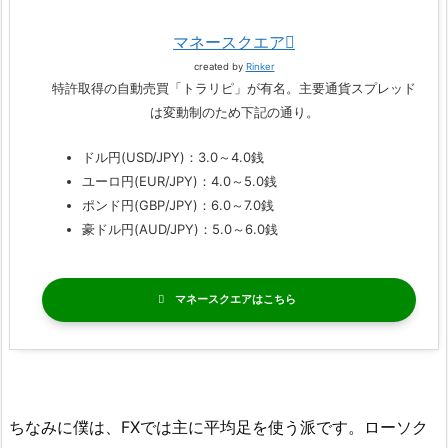
マネースクエア
created by
Rinker
特許取得の自動売買「トラリピ」が有名。主要通貨スプレッド
は変動制のため下記の通り。
ドル円(USD/JPY)：3.0～4.0銭
ユーロ円(EUR/JPY)：4.0～5.0銭
ポンド円(GBP/JPY)：6.0～7.0銭
豪ドル円(AUD/JPY)：5.0～6.0銭
マネースクエア
ちなみに僕は、FXでは主に平均足を使う派です。ローソク