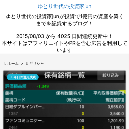
ゆとり世代の投資家jun
ゆとり世代の投資家junが投資で1億円の資産を築く
までを記録するブログ！
2015/08/03 から 4025 日間連続更新中！
本サイトはアフィリエイトやPRを含む広告を利用して
います

ホーム
>

ギリシャ

今日の運用成績