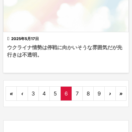

2025年5月17日
ウクライナ情勢は停戦に向かいそうな雰囲気だが先
行きは不透明。
«
‹
3
4
5
6
7
8
9
›
»