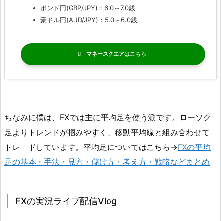
ポンド円(GBP/JPY)：6.0～7.0銭
豪ドル円(AUD/JPY)：5.0～6.0銭
マネースクエア
ちなみに僕は、FXでは主に平均足を使う派です。ローソク
足よりトレンドが掴みやすく、移動平均線と組み合わせて
トレードしています。平均足についてはこちら→
FXの平均
足の基本・手法・見方・儲け方・考え方・戦略などまとめ
FXの実況ライブ配信Vlog