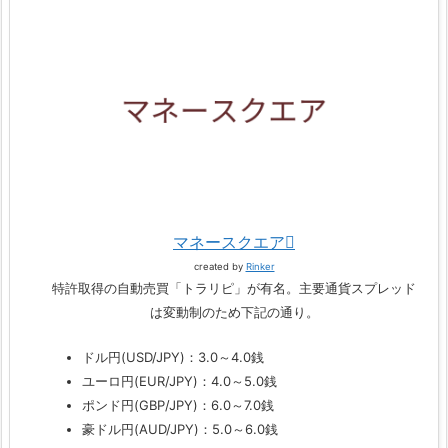
マネースクエア
created by
Rinker
特許取得の自動売買「トラリピ」が有名。主要通貨スプレッド
は変動制のため下記の通り。
ドル円(USD/JPY)：3.0～4.0銭
ユーロ円(EUR/JPY)：4.0～5.0銭
ポンド円(GBP/JPY)：6.0～7.0銭
豪ドル円(AUD/JPY)：5.0～6.0銭