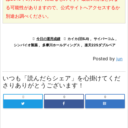
る可能性がありますので、公式サイトへアクセスするか
別途お調べください。

今日の運用成績

カイカ(旧SJI)
,
サイバーコム
,
シンバイオ製薬
,
多摩川ホールディングス
,
楽天225ダブルベア
Posted by
jun
いつも「読んだらシェア」を心掛けてくだ
さりありがとうございます！

0
0
B!