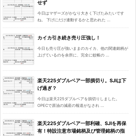
せず
今日はマザーズがかなり大きく下げたみたいです
ね。 下げにだけ連動するかと思われた ...
カイカ引き続き売り圧強し！
今日も売り圧が強いままのカイカ、他の関連銘柄が
上げているのを余所に、完全に蚊帳の ...
楽天225ダブルベア一部損切り。SJIは下
げ過ぎ？
今日は楽天225ダブルベアを損切りしました。
OPECで原油の減産の報道がなされ ...
楽天225ダブルベア一部利確、SJIを再保
有！特設注意市場銘柄及び管理銘柄の指