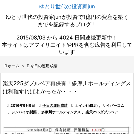
ゆとり世代の投資家jun
ゆとり世代の投資家junが投資で1億円の資産を築く
までを記録するブログ！
2015/08/03 から 4024 日間連続更新中！
本サイトはアフィリエイトやPRを含む広告を利用して
います

ホーム
>

今日の運用成績
楽天225ダブルベア再保有！多摩川ホールディングス
は利確すればよかったか・・・

2016年9月9日

今日の運用成績

カイカ(旧SJI)
,
サイバーコム
,
シンバイオ製薬
,
多摩川ホールディングス
,
楽天225ダブルベア