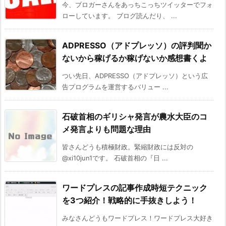
今、ブロガーさんをあっちこっちツイッターでフォ
ローしています。 ブログ読んだり、 ...
ADPRESSO（アドプレッソ）の評判聞か
ないから稼げるか稼げないか感想書くよ
つい先日、ADPRESSO（アドプレッソ）という広
告プログラムを運営するバリュー ...
石破首相のギリシャ発言が農水大臣のコ
メ発言よりも問題な理由
皆さんどうも積極財政。緊縮財政には反対の
@xi10jun1です。 石破首相の『日 ...
ワードプレスの記事作成時短テクニック
を3つ紹介！戦略的に手抜きしよう！
みなさんどうもワードプレス！ワードプレス大好き