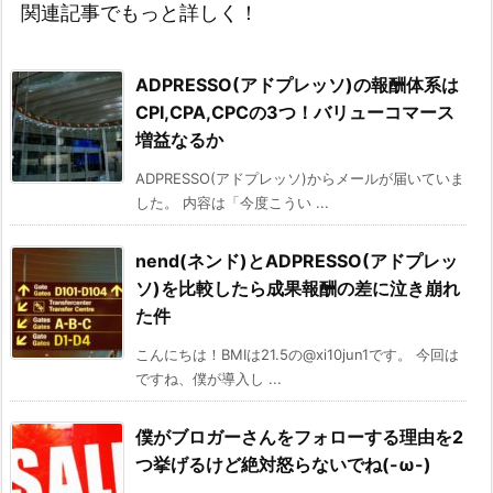
関連記事でもっと詳しく！
ADPRESSO(アドプレッソ)の報酬体系は
CPI,CPA,CPCの3つ！バリューコマース
増益なるか
ADPRESSO(アドプレッソ)からメールが届いていま
した。 内容は「今度こうい ...
nend(ネンド)とADPRESSO(アドプレッ
ソ)を比較したら成果報酬の差に泣き崩れ
た件
こんにちは！BMIは21.5の@xi10jun1です。 今回は
ですね、僕が導入し ...
僕がブロガーさんをフォローする理由を2
つ挙げるけど絶対怒らないでね(-ω-)