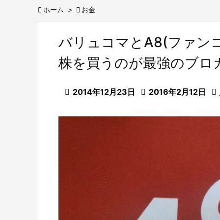

ホーム
>

お金
バリュコマとA8(ファン
株を買うのが最強のブロ

2014年12月23日

2016年2月12日
