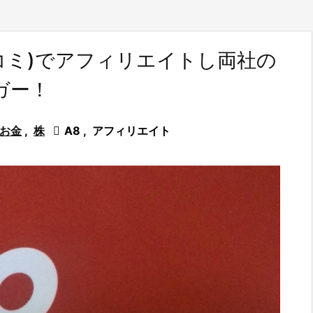
コミ)でアフィリエイトし両社の
ガー！
お金
,
株

A8
,
アフィリエイト