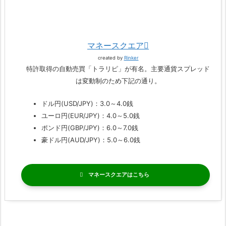
マネースクエア
created by
Rinker
特許取得の自動売買「トラリピ」が有名。主要通貨スプレッド
は変動制のため下記の通り。
ドル円(USD/JPY)：3.0～4.0銭
ユーロ円(EUR/JPY)：4.0～5.0銭
ポンド円(GBP/JPY)：6.0～7.0銭
豪ドル円(AUD/JPY)：5.0～6.0銭
マネースクエア