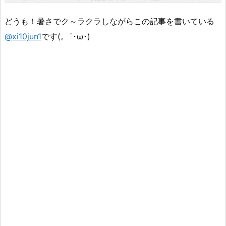
どうも！暑さでク～ラクラしながらこの記事を書いている
@xi10jun1
です(。´･ω･)