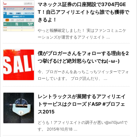
マネックス証券の口座開設で3704円GE
T！自己アフィリエイトなら誰でも獲得で
きるよ！
やっと報酬確定しました！ 実はファンコミュニケ
ーションズが運営するアフィリエイト ...
僕がブロガーさんをフォローする理由を2
つ挙げるけど絶対怒らないでね(-ω-)
今、ブロガーさんをあっちこっちツイッターでフォ
ローしています。 ブログ読んだり、 ...
レントラックスが展開するアフィリエイ
トサービスはクローズドASP #ブロフェ
ス2015
どうも！アフィリエイトの調子が悪い@xi10jun1で
す。 2015年10月18 ...