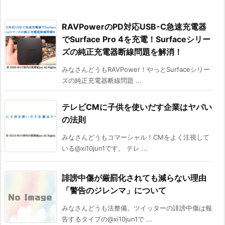
RAVPowerのPD対応USB-C急速充電器
でSurface Pro 4を充電！Surfaceシリー
ズの純正充電器断線問題を解消！
みなさんどうもRAVPower！やっとSurfaceシリー
ズの純正充電器断線問題 ...
テレビCMに子供を使いだす企業はヤバい
の法則
みなさんどうもコマーシャル！CMをよく注視して
いる@xi10jun1です。 テレ ...
誹謗中傷が厳罰化されても減らない理由
「警告のジレンマ」について
みなさんどうも法整備。ツイッターの誹謗中傷は報
告するタイプの@xi10jun1で ...