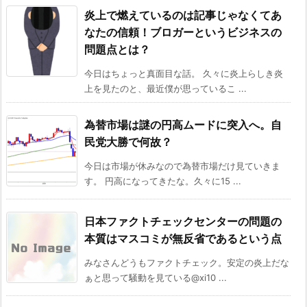
炎上で燃えているのは記事じゃなくてあ
なたの信頼！ブロガーというビジネスの
問題点とは？
今日はちょっと真面目な話。 久々に炎上らしき炎
上を見たのと、最近僕が思っているこ ...
為替市場は謎の円高ムードに突入へ。自
民党大勝で何故？
今日は市場が休みなので為替市場だけ見ていきま
す。 円高になってきたな。久々に15 ...
日本ファクトチェックセンターの問題の
本質はマスコミが無反省であるという点
みなさんどうもファクトチェック。安定の炎上だな
ぁと思って騒動を見ている@xi10 ...