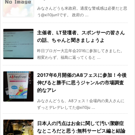
みなさんどうも米政府。適度な警戒感は必要だと思
う@xi10jun1です。 政府の ...
主催者、LT登壇者、スポンサーの皆さん
の話、ちゃんと聞きましょうよ
昨日ブロガー大忘年会2016に参加してきました。
相変わらず、福島に返ってくると ...
2017年6月開催のA8フェスに参加！今後
伸びると勝手に思うジャンルの市場調査
的なアレ
みなさんどうも、A8フェス！会場内の美人さんに
ずっとデレデレしてた@xi10ju ...
日本人の汚点はお金に関して汚い潔癖症
なところだと思う:無料サービス編と結論