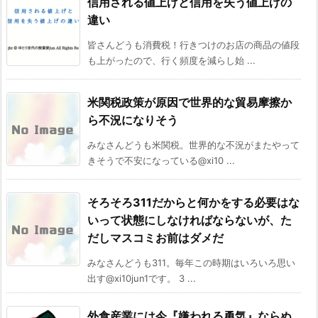
信用される値上げと信用を失う値上げの
違い
皆さんどうも消費税！行きつけのお店の商品の値段
も上がったので、行く頻度を減らし始 ...
米関税政策が原因で世界的な貿易摩擦か
ら不況になりそう
みなさんどうも米関税。世界的な不況がまたやって
きそうで不安になっている@xi10 ...
そろそろ311だからと何かをする必要はな
いって状態にしなければならないが、た
だしマスコミお前はダメだ
みなさんどうも311。毎年この時期はいろいろ思い
出す@xi10jun1です。 3 ...
外食産業には今『嫌われる勇気』ならぬ