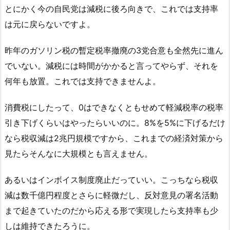
とにかく今の自民党は減税に後ろ向きで、これでは支持率
は元に戻らないですよ。
昨年のガソリン税の暫定税率撤廃の3党合意も全然先に進ん
でいない。減税には時間がかかると言ってやらず、それを
何年も放置。これでは支持できませんよ。
消費税にしたって、0はできなくともせめて軽減税率の税率
引き下げくらいはやったらいいのに。8%を5%に下げるだけ
なら税収減は2兆円規模ですから、これまでの経済対策から
見たらそんなに大規模とも言えません。
あるいはインボイス制度廃止だっていい。こっちなら税収
減は数千億円程度とさらに軽微だし、反対意見の署名活動
まで起きていたのだから応える形で実現したら支持率も少
しは維持できたろうに。