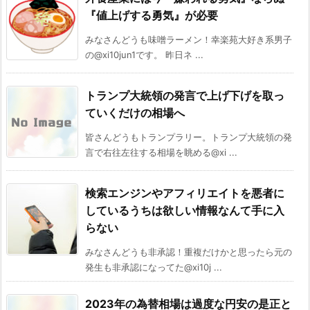
『値上げする勇気』が必要
みなさんどうも味噌ラーメン！幸楽苑大好き系男子
の@xi10jun1です。 昨日ネ ...
トランプ大統領の発言で上げ下げを取っ
ていくだけの相場へ
皆さんどうもトランプラリー。トランプ大統領の発
言で右往左往する相場を眺める@xi ...
検索エンジンやアフィリエイトを悪者に
しているうちは欲しい情報なんて手に入
らない
みなさんどうも非承認！重複だけかと思ったら元の
発生も非承認になってた@xi10j ...
2023年の為替相場は過度な円安の是正と