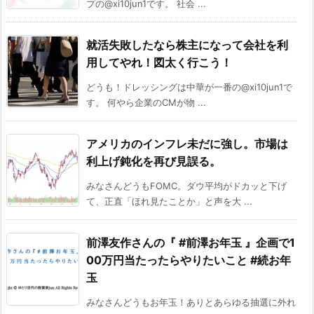
プの@xi10jun1です。 社会 ...
就活失敗したなら株主になって会社を利
用してやれ！図太く行こう！
どうも！ドレッシングは中華が一番の@xi10jun1で
す。 何やら企業のCMが物 ...
アメリカのインフレ未だに強し。市場は
利上げ鈍化を再び見誤る。
みなさんどうもFOMC。ダウ平均がドカッと下げ
て、正直「ほれ見たことか」と声を大 ...
前澤友作さんの『 #前澤お年玉 』企画で1
00万円当たったらやりたいこと #続お年
玉
みなさんどうもお年玉！ありとあらゆる抽選に外れ