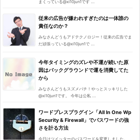
まくっている@xi10jun1です ...
従来の広告が嫌われすぎたのは一体誰の
責任なのか？
みなさんどうもアドテクノロジー！従来の広告でま
だ頑張っている@xi10jun1で ...
今年タイミングのズレや不運が続いた原
因はバックグラウンドで運を消費してた
から
みなさんどうもスズメバチ！やっとスッキリした
@xi10jun1です。 今年は公私 ...
ワードプレスプラグイン「All In One Wp
Security & Firewall」でパスワードの強
さを計る方法
今日はツイッターのパスワードを変更しました。