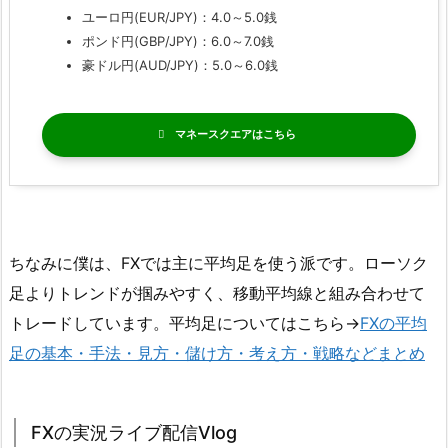
ユーロ円(EUR/JPY)：4.0～5.0銭
ポンド円(GBP/JPY)：6.0～7.0銭
豪ドル円(AUD/JPY)：5.0～6.0銭
マネースクエア
ちなみに僕は、FXでは主に平均足を使う派です。ローソク
足よりトレンドが掴みやすく、移動平均線と組み合わせて
トレードしています。平均足についてはこちら→
FXの平均
足の基本・手法・見方・儲け方・考え方・戦略などまとめ
FXの実況ライブ配信Vlog