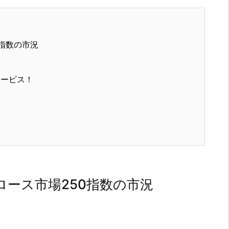
指数の市況
サービス！
ース市場250指数の市況