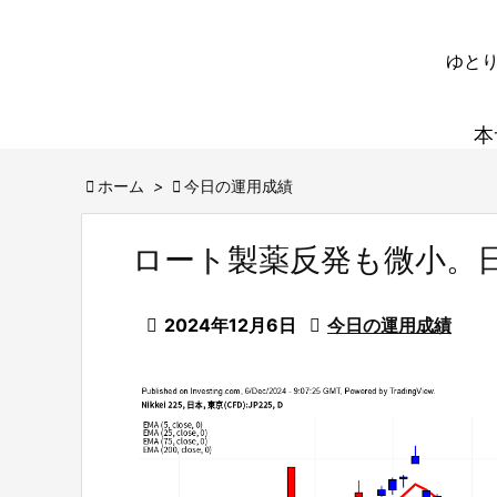
ゆとり
本

ホーム
>

今日の運用成績
ロート製薬反発も微小。

2024年12月6日

今日の運用成績