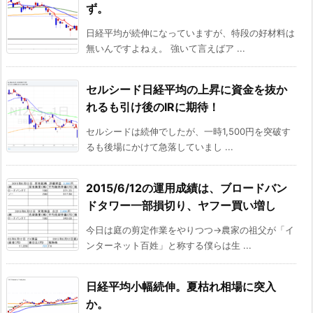
ず。
日経平均が続伸になっていますが、特段の好材料は
無いんですよねぇ。 強いて言えばア ...
セルシード日経平均の上昇に資金を抜か
れるも引け後のIRに期待！
セルシードは続伸でしたが、一時1,500円を突破す
るも後場にかけて急落していまし ...
2015/6/12の運用成績は、ブロードバン
ドタワー一部損切り、ヤフー買い増し
今日は庭の剪定作業をやりつつ→農家の祖父が「イ
ンターネット百姓」と称する僕らは生 ...
日経平均小幅続伸。夏枯れ相場に突入
か。