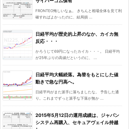
サイバーコム保有
FRONTEO悔しいなぁ。 きちんと相場全体を見て利
確すればよかったのに、結局損 ...
日経平均が歴史的上昇のなか、カイカ無
反応・・・
かろうじて69円になったカイカ・・・。 日経平均
が25年ぶりの高値だというのに、 ...
日経平均大幅続落。為替をもとにした値
動きで急な円高へ。
日経平均がまた派手に落ちましたな。 予告した通
り。これまでずっと派手な下落が無か ...
2015年5月12日の運用成績は、ジャパン
システム再購入、セキュアヴェイル持越