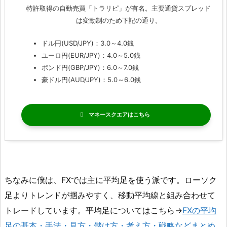
特許取得の自動売買「トラリピ」が有名。主要通貨スプレッド
は変動制のため下記の通り。
ドル円(USD/JPY)：3.0～4.0銭
ユーロ円(EUR/JPY)：4.0～5.0銭
ポンド円(GBP/JPY)：6.0～7.0銭
豪ドル円(AUD/JPY)：5.0～6.0銭
マネースクエア
ちなみに僕は、FXでは主に平均足を使う派です。ローソク
足よりトレンドが掴みやすく、移動平均線と組み合わせて
トレードしています。平均足についてはこちら→
FXの平均
足の基本・手法・見方・儲け方・考え方・戦略などまとめ