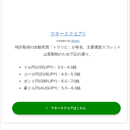
マネースクエア
created by
Rinker
特許取得の自動売買「トラリピ」が有名。主要通貨スプレッド
は変動制のため下記の通り。
ドル円(USD/JPY)：3.0～4.0銭
ユーロ円(EUR/JPY)：4.0～5.0銭
ポンド円(GBP/JPY)：6.0～7.0銭
豪ドル円(AUD/JPY)：5.0～6.0銭
マネースクエア