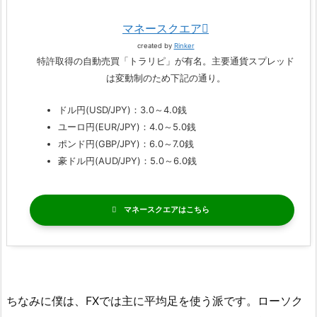
マネースクエア
created by
Rinker
特許取得の自動売買「トラリピ」が有名。主要通貨スプレッド
は変動制のため下記の通り。
ドル円(USD/JPY)：3.0～4.0銭
ユーロ円(EUR/JPY)：4.0～5.0銭
ポンド円(GBP/JPY)：6.0～7.0銭
豪ドル円(AUD/JPY)：5.0～6.0銭
マネースクエア
ちなみに僕は、FXでは主に平均足を使う派です。ローソク