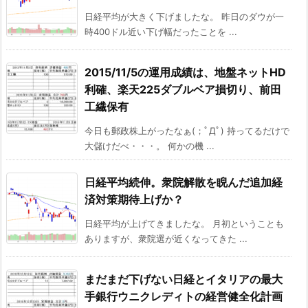
日経平均が大きく下げましたな。 昨日のダウが一
時400ドル近い下げ幅だったことを ...
2015/11/5の運用成績は、地盤ネットHD
利確、楽天225ダブルベア損切り、前田
工繊保有
今日も郵政株上がったなぁ(；ﾟДﾟ) 持ってるだけで
大儲けだべ・・・。 何かの機 ...
日経平均続伸。衆院解散を睨んだ追加経
済対策期待上げか？
日経平均が上げてきましたな。 月初ということも
ありますが、衆院選が近くなってきた ...
まだまだ下げない日経とイタリアの最大
手銀行ウニクレディトの経営健全化計画