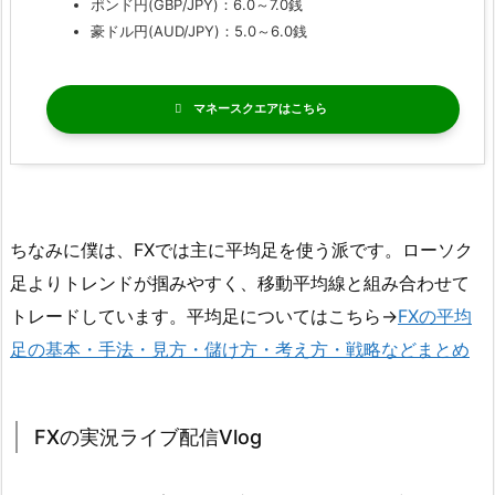
ポンド円(GBP/JPY)：6.0～7.0銭
豪ドル円(AUD/JPY)：5.0～6.0銭
マネースクエア
ちなみに僕は、FXでは主に平均足を使う派です。ローソク
足よりトレンドが掴みやすく、移動平均線と組み合わせて
トレードしています。平均足についてはこちら→
FXの平均
足の基本・手法・見方・儲け方・考え方・戦略などまとめ
FXの実況ライブ配信Vlog