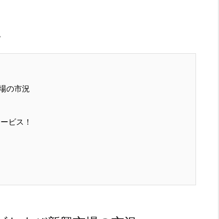
。
場の市況
サービス！