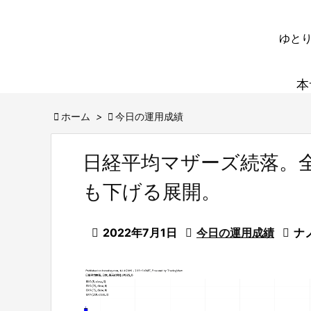
ゆとり
本

ホーム
>

今日の運用成績
日経平均マザーズ続落。
も下げる展開。

2022年7月1日

今日の運用成績

ナ