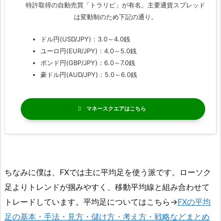
特許取得の自動売買「トラリピ」が有名。主要通貨スプレッド
は変動制のため下記の通り。
ドル円(USD/JPY)：3.0～4.0銭
ユーロ円(EUR/JPY)：4.0～5.0銭
ポンド円(GBP/JPY)：6.0～7.0銭
豪ドル円(AUD/JPY)：5.0～6.0銭
マネースクエア
ちなみに僕は、FXでは主に平均足を使う派です。ローソク
足よりトレンドが掴みやすく、移動平均線と組み合わせて
トレードしています。平均足についてはこちら→
FXの平均
足の基本・手法・見方・儲け方・考え方・戦略などまとめ