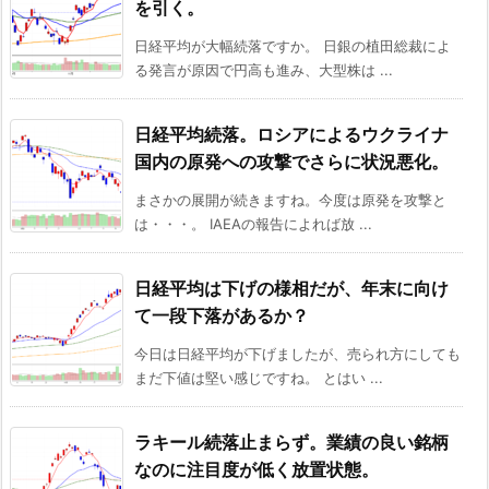
を引く。
日経平均が大幅続落ですか。 日銀の植田総裁によ
る発言が原因で円高も進み、大型株は ...
日経平均続落。ロシアによるウクライナ
国内の原発への攻撃でさらに状況悪化。
まさかの展開が続きますね。今度は原発を攻撃と
は・・・。 IAEAの報告によれば放 ...
日経平均は下げの様相だが、年末に向け
て一段下落があるか？
今日は日経平均が下げましたが、売られ方にしても
まだ下値は堅い感じですね。 とはい ...
ラキール続落止まらず。業績の良い銘柄
なのに注目度が低く放置状態。