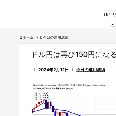
ゆとり
本

ホーム
>

今日の運用成績
ドル円は再び150円にな

2024年2月12日

今日の運用成績