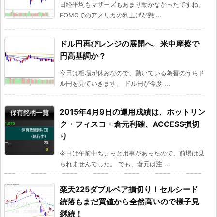
日経平均もマザーズもあまり動かなかったですね。
FOMCでのアメリカの利上げが懸 ...
ドル円再びレンジの展開へ。米中摩擦で
円高基調か？
今日は相場が休みなので、動いている為替のうちド
ル円を見ていきます。 ドル円が今度 ...
2015年4月9日の運用成績は、ホットリン
ク・フィスコ・倉元利確、ACCESS損切
り
今日は午前中ちょっと用事があったので、前場は見
られませんでした。 でも、倉元は注 ...
楽天225ダブルベア損切り！セルシード
続落もまだ買値から全然高いので様子見
継続！