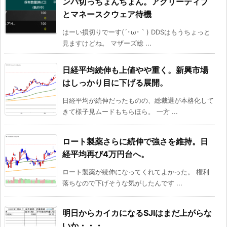
ンバ切っちょんちょん。アクリーティブ
とマネースクウェア待機
はーい損切りでーす(´･ω･｀) DDSはもうちょっと
見ますけどね。 マザーズ総 ...
日経平均続伸も上値やや重く。新興市場
はしっかり目に下げる展開。
日経平均が続伸だったものの、総裁選が本格化して
きて様子見ムードもちらほら。 一方 ...
ロート製薬さらに続伸で強さを維持。日
経平均再び4万円台へ。
ロート製薬が続伸になってくれてよかった。 権利
落ちなので下げそうな気がしたんです ...
明日からカイカになるSJIはまだ上がらな
いか・・・。