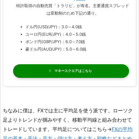
特許取得の自動売買「トラリピ」が有名。主要通貨スプレッド
は変動制のため下記の通り。
ドル円(USD/JPY)：3.0～4.0銭
ユーロ円(EUR/JPY)：4.0～5.0銭
ポンド円(GBP/JPY)：6.0～7.0銭
豪ドル円(AUD/JPY)：5.0～6.0銭
マネースクエア
ちなみに僕は、FXでは主に平均足を使う派です。ローソク
足よりトレンドが掴みやすく、移動平均線と組み合わせて
トレードしています。平均足についてはこちら→
FXの平均
足の基本・手法・見方・儲け方・考え方・戦略などまとめ