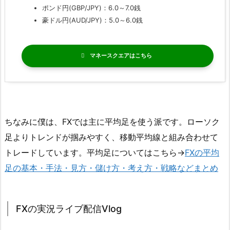
ポンド円(GBP/JPY)：6.0～7.0銭
豪ドル円(AUD/JPY)：5.0～6.0銭
マネースクエア
ちなみに僕は、FXでは主に平均足を使う派です。ローソク
足よりトレンドが掴みやすく、移動平均線と組み合わせて
トレードしています。平均足についてはこちら→
FXの平均
足の基本・手法・見方・儲け方・考え方・戦略などまとめ
FXの実況ライブ配信Vlog