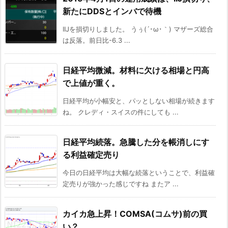
新たにDDSとインバで待機
IIJを損切りしました。 うぅ(´･ω･｀) マザーズ総合
は反落。前日比-6.3 ...
日経平均微減。材料に欠ける相場と円高
で上値が重く。
日経平均が小幅安と、パッとしない相場が続きます
ね。 クレディ・スイスの件にしても ...
日経平均続落。急騰した分を帳消しにす
る利益確定売り
今日の日経平均は大幅な続落ということで、利益確
定売りが強かった感じですね またア ...
カイカ急上昇！COMSA(コムサ)前の買
い？