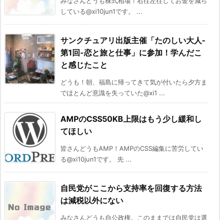
みなさんどうも株式相場！右往左往してお金を減ら
している@xi10jun1です。 ...
サンクチュアリ出版主催「たのしい大人-
第1回-恋と旅と仕事」に参加！学んだこ
と感じたこと
どうも！朝、福島に帰ってきて気が付いたら夕方ま
でほとんど意識を失っていた@xi1 ...
AMPのCSS50KB上限はもう少し緩和し
てほしい
皆さんどうもAMP！AMPのCSS編集に苦労してい
る@xi10jun1です。 先 ...
自民党がここから支持率を回復する方法
は減税以外にない
みなさんどうも自公政権。このままでは自民党は選