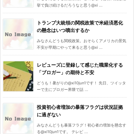
挙で負け続けるだろうなと思う@xi ...
トランプ大統領の関税政策で米経済悪化
の懸念はいつ噴出するか
みなさんどうも関税政策。おそらくアメリカの景気
不安が早期にやって来ると思う@xi ...
レビューズに登録して感じた職業化する
「ブロガー」の期待と不安
どうも！暑がりの@xi10jun1です！ 先日、ツイッタ
ーで主にブロガー界隈で話 ...
投資初心者増加の暴落フラグは状況証拠
に過ぎない
みなさんどうも暴落フラグ！初心者の増加を懸念す
る@xi10jun1です。 テレビ ...