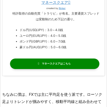
マネースクエア
created by
Rinker
特許取得の自動売買「トラリピ」が有名。主要通貨スプレッド
は変動制のため下記の通り。
ドル円(USD/JPY)：3.0～4.0銭
ユーロ円(EUR/JPY)：4.0～5.0銭
ポンド円(GBP/JPY)：6.0～7.0銭
豪ドル円(AUD/JPY)：5.0～6.0銭
マネースクエア
ちなみに僕は、FXでは主に平均足を使う派です。ローソク
足よりトレンドが掴みやすく、移動平均線と組み合わせて