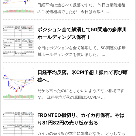
日経平均は然るべく反落ですな。 昨日は衆院選後
のご祝儀相場でしたが、今日は通常の ...
ポジション全て解消して5G関連の多摩川
ホールディングス保有！
今日はポジションを全て解消して、5G関連の多摩
川ホールディングスを買いました。 ...
日経平均反落。米CPI予想上振れで再び暗
礁へ。
だから言ったのにとしかいいようのない相場です
な。 日経平均反落の原因は米CPIが ...
FRONTEO損切り、カイカ再保有。やは
り81円82円の売り板が出る
カイカの売り板が本当に邪魔だなあ。 どうしても