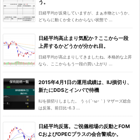
う。
日経平均が反発していますが、まぁ水物というか、
どちらに動くか全くわからない状態で ...
日経平均高止まり気配か？ここから一段
上昇するかどうかが分かれ目。
日経平均が高止まりしてきましたね。本格的な上昇
なら、ここからもう一段の買い上がり ...
2015年4月1日の運用成績は、IIJ損切り、
新たにDDSとインバで待機
IIJを損切りしました。 うぅ(´･ω･｀) マザーズ総合
は反落。前日比-6.3 ...
日経平均反落。ご祝儀相場の反動とFOM
CおよびOPECプラスの会合警戒か。