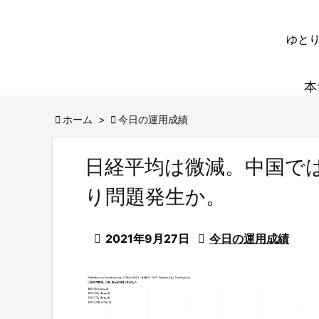
ゆとり
本

ホーム
>

今日の運用成績
日経平均は微減。中国で
り問題発生か。

2021年9月27日

今日の運用成績